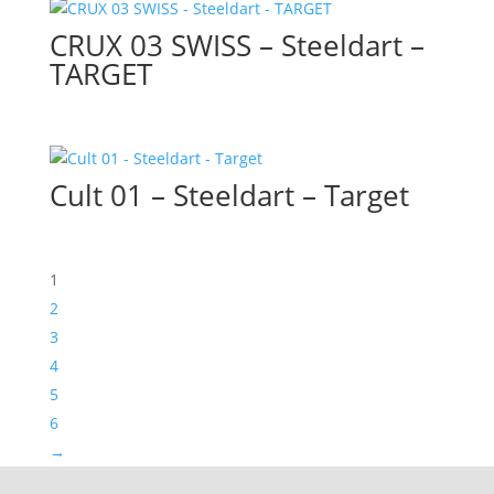
CRUX 03 SWISS – Steeldart –
TARGET
Cult 01 – Steeldart – Target
1
2
3
4
5
6
→