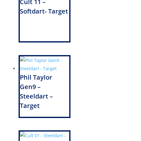
Cult 11 –
Softdart- Target
Phil Taylor
Gen9 –
Steeldart –
Target