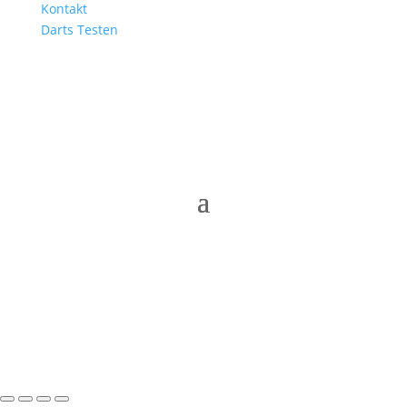
Kontakt
Darts Testen
© Dartshop Rostock 2025
Made with ♥ by ICS Rostock