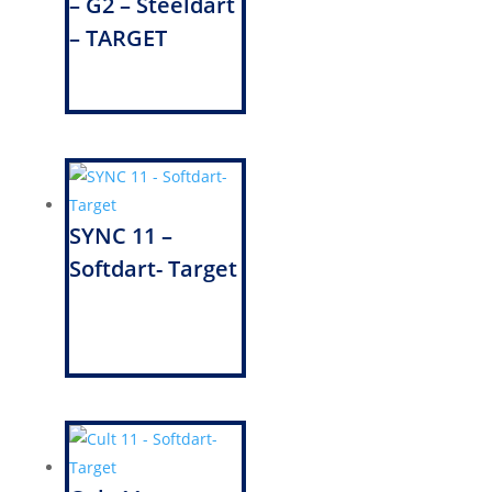
– G2 – Steeldart
– TARGET
SYNC 11 –
Softdart- Target