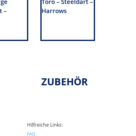
rge
Toro – Steeldart –
t –
Harrows
ZUBEHÖR
Hilfreiche Links:
FAQ