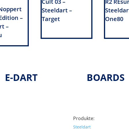
Cult 03 –
R2 REsu
Noppert
Steeldart –
Steeldar
Edition –
Target
One80
rt –
u
E-DART
BOARDS
Produkte:
Steeldart