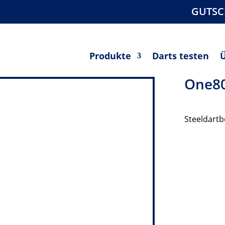
GUTSC
Produkte
Darts testen
One80
Steeldart