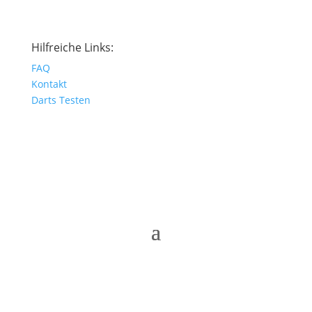
Hilfreiche Links:
FAQ
Kontakt
Darts Testen
© Dartshop Rostock 2025
Made with ♥ by ICS Rostock