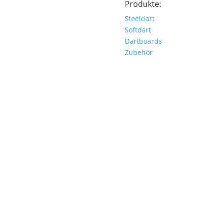
Produkte:
Steeldart
Softdart
Dartboards
Zubehör
© Dartshop Rostock 2025