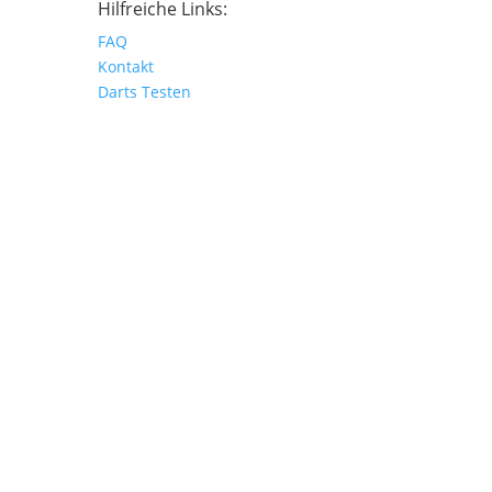
Hilfreiche Links:
FAQ
Kontakt
Darts Testen
Made with ♥ by ICS Rostock