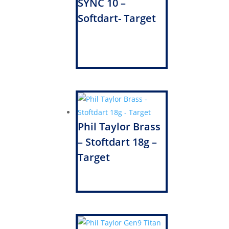
SYNC 10 –
Softdart- Target
Phil Taylor Brass
– Stoftdart 18g –
Target