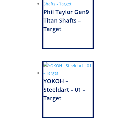
Phil Taylor Gen9
Titan Shafts –
Target
YOKOH –
Steeldart – 01 –
Target